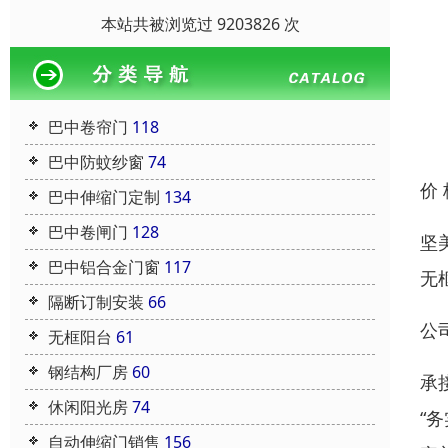
本站共被浏览过 9203826 次
巴中卷帘门
118
巴中防蚊纱窗
74
价
巴中伸缩门定制
134
巴中卷闸门
128
坚
巴中铝合金门窗
117
无
隔断订制安装
66
公
无框阳台
61
钢结构厂房
60
承
休闲阳光房
74
“
自动伸缩门销售
156