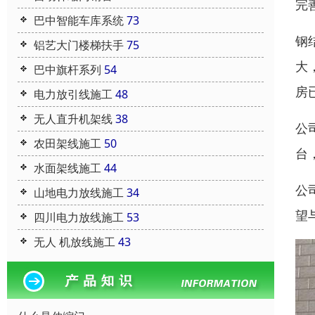
完
巴中智能车库系统
73
钢
铝艺大门楼梯扶手
75
大
巴中旗杆系列
54
房
电力放引线施工
48
无人直升机架线
38
公
农田架线施工
50
台
水面架线施工
44
公
山地电力放线施工
34
望
四川电力放线施工
53
无人 机放线施工
43