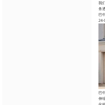
我
务
巴
24-
巴
伸
化