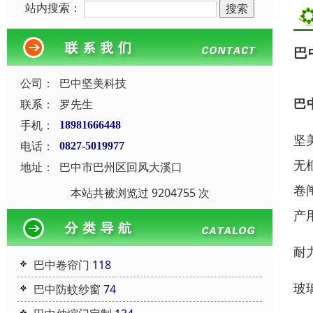
站内搜索：
巴
公司：
巴中坚美科技
巴
联系：
罗先生
手机：
18981666448
坚
电话：
0827-5019977
无
地址：
巴中市巴州区回风大溪口
卷
本站共被浏览过 9204755 次
产
耐
巴中卷帘门
118
玻
巴中防蚊纱窗
74