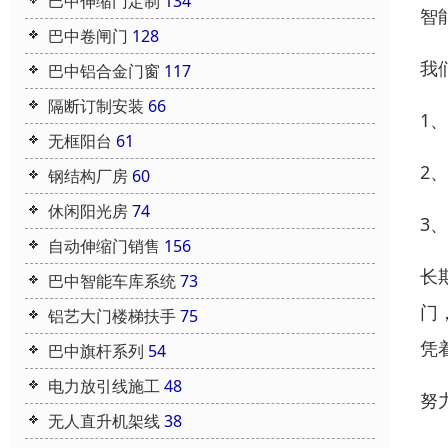
巴中伸缩门定制
134
智
巴中卷闸门
128
我
巴中铝合金门窗
117
隔断订制安装
66
1
无框阳台
61
2
钢结构厂房
60
休闲阳光房
74
3
自动伸缩门销售
156
长
巴中智能车库系统
73
门
铝艺大门楼梯扶手
75
凭
巴中旗杆系列
54
电力放引线施工
48
努
无人直升机架线
38