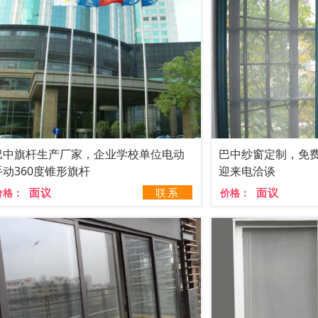
巴中旗杆生产厂家，企业学校单位电动
巴中纱窗定制，免
手动360度锥形旗杆
迎来电洽谈
面议
联系
面议
价格：
价格：