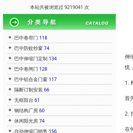
本站共被浏览过 9219041 次
巴中卷帘门
118
巴中防蚊纱窗
74
伸
巴中伸缩门定制
134
统
巴中卷闸门
128
巴中铝合金门窗
117
1
隔断订制安装
66
首
无框阳台
61
钢结构厂房
60
2
休闲阳光房
74
在
自动伸缩门销售
156