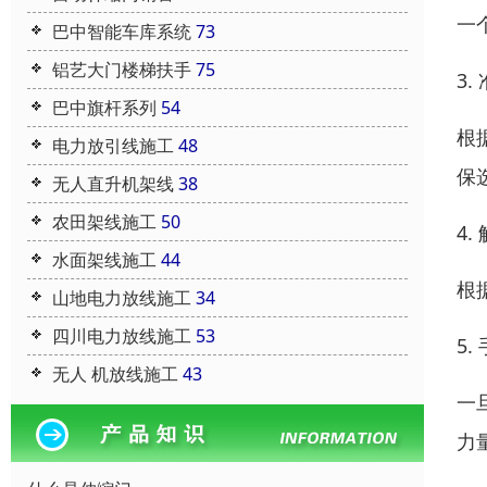
一
巴中智能车库系统
73
铝艺大门楼梯扶手
75
3.
巴中旗杆系列
54
根
电力放引线施工
48
保
无人直升机架线
38
农田架线施工
50
4
水面架线施工
44
根
山地电力放线施工
34
四川电力放线施工
53
5
无人 机放线施工
43
一
力