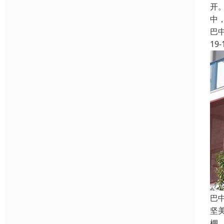
开
中
巴
19-
巴
坚
棚