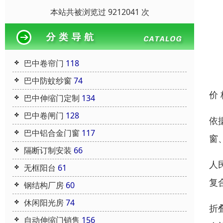
本站共被浏览过 9212041 次
巴中卷帘门
118
巴中防蚊纱窗
74
价
巴中伸缩门定制
134
巴中卷闸门
128
依
巴中铝合金门窗
117
窗
隔断订制安装
66
人
无框阳台
61
复
钢结构厂房
60
休闲阳光房
74
折
自动伸缩门销售
156