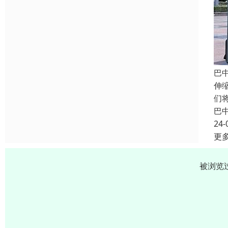
巴
伸
们
巴
24-
更
被浏览过