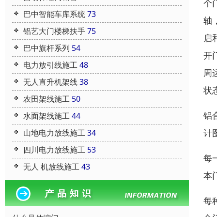
个
巴中智能车库系统
73
轴
铝艺大门楼梯扶手
75
启
巴中旗杆系列
54
开
电力放引线施工
48
周
无人直升机架线
38
状
农田架线施工
50
铝
水面架线施工
44
计
山地电力放线施工
34
四川电力放线施工
53
每
无人 机放线施工
43
本
每