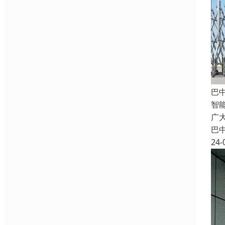
巴
智
广
巴
24-