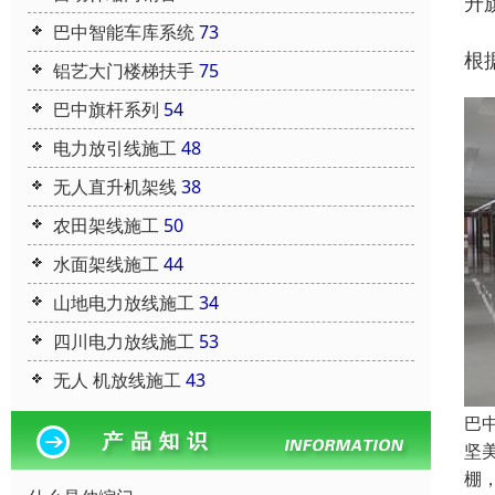
升
巴中智能车库系统
73
根
铝艺大门楼梯扶手
75
巴中旗杆系列
54
电力放引线施工
48
无人直升机架线
38
农田架线施工
50
水面架线施工
44
山地电力放线施工
34
四川电力放线施工
53
无人 机放线施工
43
巴
坚
棚