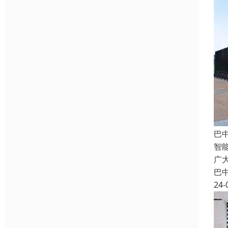
巴
智
广
巴
24-