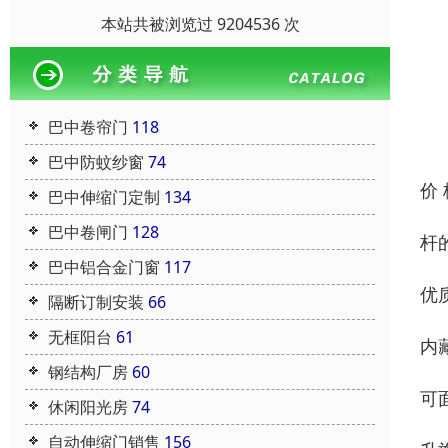
本站共被浏览过 9204536 次
巴中卷帘门
118
巴中防蚊纱窗
74
价
巴中伸缩门定制
134
巴中卷闸门
128
杆
巴中铝合金门窗
117
优
隔断订制安装
66
无框阳台
61
内
钢结构厂房
60
可
休闲阳光房
74
自动伸缩门销售
156