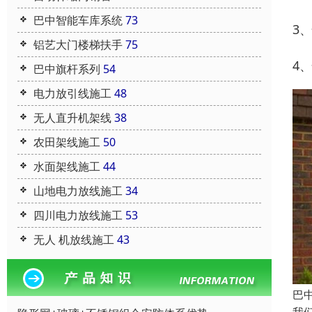
巴中智能车库系统
73
3
铝艺大门楼梯扶手
75
4
巴中旗杆系列
54
电力放引线施工
48
无人直升机架线
38
农田架线施工
50
水面架线施工
44
山地电力放线施工
34
四川电力放线施工
53
无人 机放线施工
43
巴