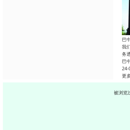
巴
我
务
巴
24-
更
被浏览过