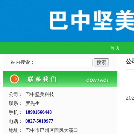
首页
公
站内搜索：
公司：
巴中坚美科技
20
联系：
罗先生
手机：
18981666448
电话：
0827-5019977
地址：
巴中市巴州区回风大溪口