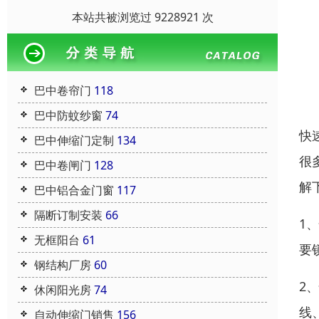
本站共被浏览过 9228921 次
巴中卷帘门
118
巴中防蚊纱窗
74
快
巴中伸缩门定制
134
很
巴中卷闸门
128
解
巴中铝合金门窗
117
隔断订制安装
66
1
无框阳台
61
要
钢结构厂房
60
2
休闲阳光房
74
线
自动伸缩门销售
156