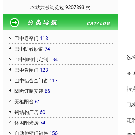
本站共被浏览过 9207893 次
巴中卷帘门
118
巴中防蚊纱窗
74
选
巴中伸缩门定制
134
巴中卷闸门
128

巴中铝合金门窗
117
特
隔断订制安装
66
无框阳台
61
电
钢结构厂房
60
走
休闲阳光房
74
自动伸缩门销售
156