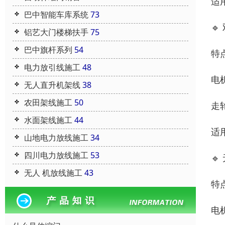
适
巴中智能车库系统
73

铝艺大门楼梯扶手
75
巴中旗杆系列
54
特
电力放引线施工
48
电
无人直升机架线
38
农田架线施工
50
走
水面架线施工
44
适
山地电力放线施工
34
四川电力放线施工
53

无人 机放线施工
43
特
电