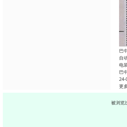
巴
自
电
巴
24-
更
被浏览过