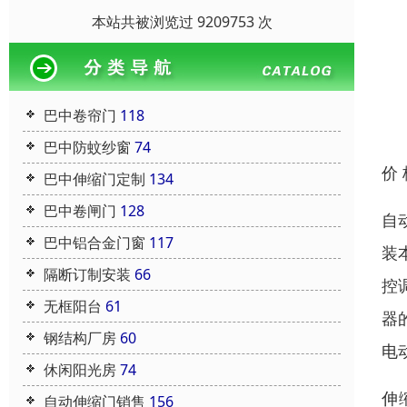
本站共被浏览过 9209753 次
巴中卷帘门
118
巴中防蚊纱窗
74
价
巴中伸缩门定制
134
巴中卷闸门
128
自
巴中铝合金门窗
117
装
隔断订制安装
66
控
无框阳台
61
器
钢结构厂房
60
电
休闲阳光房
74
伸
自动伸缩门销售
156