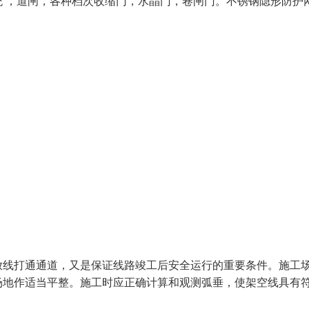
 ，道闸，各种档次收缩门，水晶门，卷闸门。不锈钢隐形防护
放线打通通道，又是保证线路竣工后安全运行的重要条件。施工
场地作适当平整。施工时应正确计算和观测弧垂，使架空线具有