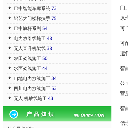
门
巴中智能车库系统
73
原
铝艺大门楼梯扶手
75
可
巴中旗杆系列
54
电力放引线施工
48
可
无人直升机架线
38
运
农田架线施工
50
智
水面架线施工
44
山地电力放线施工
34
公
四川电力放线施工
53
营
无人 机放线施工
43
智
信