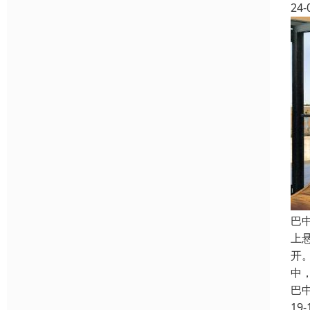
24-
巴
上
开
中
巴
19-