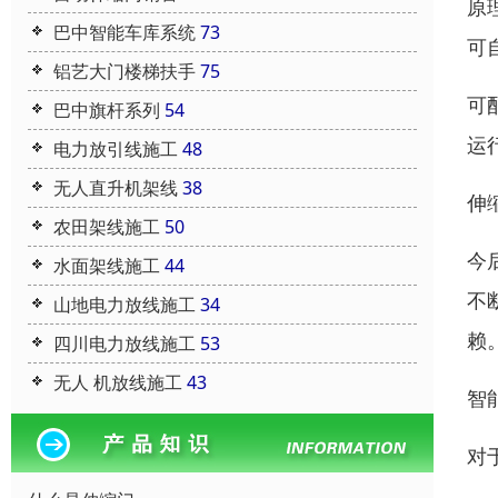
原
巴中智能车库系统
73
可
铝艺大门楼梯扶手
75
可
巴中旗杆系列
54
运
电力放引线施工
48
无人直升机架线
38
伸
农田架线施工
50
今
水面架线施工
44
不
山地电力放线施工
34
赖
四川电力放线施工
53
无人 机放线施工
43
智
对