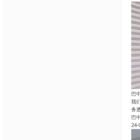
巴
我
务
巴
24-