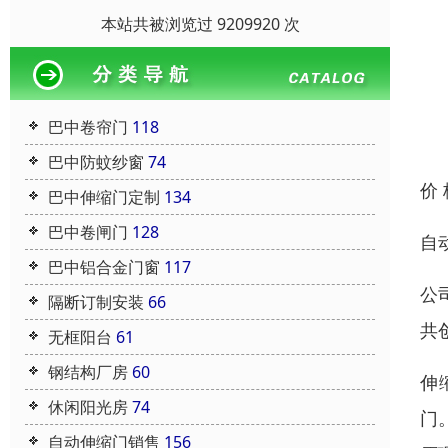
本站共被浏览过 9209920 次
巴中卷帘门
118
巴中防蚊纱窗
74
价
巴中伸缩门定制
134
巴中卷闸门
128
自
巴中铝合金门窗
117
公
隔断订制安装
66
共
无框阳台
61
钢结构厂房
60
伸
休闲阳光房
74
门
自动伸缩门销售
156