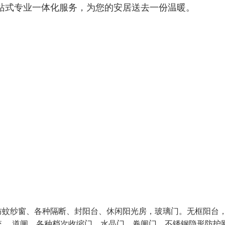
站式专业一体化服务，为您的安居送去一份温暖。
防蚊纱窗、各种隔断、封阳台、休闲阳光房，玻璃门。无框阳台
 ，道闸，各种档次收缩门，水晶门，卷闸门。不锈钢隐形防护