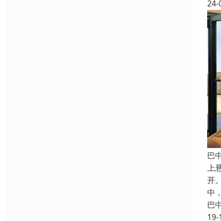
24-
巴
上
开
中
巴
19-