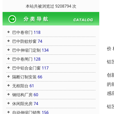
本站共被浏览过 9208794 次
巴中卷帘门
118
巴中防蚊纱窗
74
价
巴中伸缩门定制
134
巴中卷闸门
128
铝
巴中铝合金门窗
117
创
隔断订制安装
66
的
无框阳台
61
感
钢结构厂房
60
休闲阳光房
74
铝
自动伸缩门销售
156