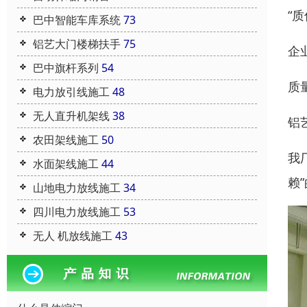
“
巴中智能车库系统
73
铝艺大门楼梯扶手
75
企
巴中旗杆系列
54
质
电力放引线施工
48
无人直升机架线
38
铝
农田架线施工
50
我
水面架线施工
44
赖
山地电力放线施工
34
四川电力放线施工
53
无人 机放线施工
43