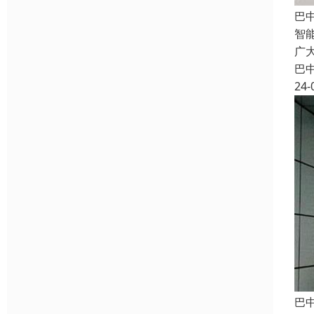
巴
智
广
巴
24-
巴