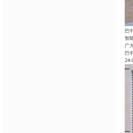
巴
智
广
巴
24-