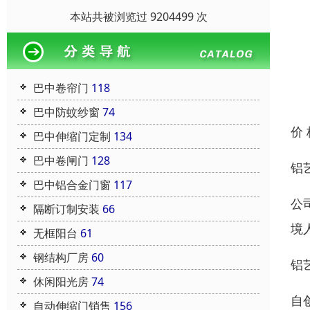
本站共被浏览过 9204499 次
巴中卷帘门
118
巴中防蚊纱窗
74
价
巴中伸缩门定制
134
巴中卷闸门
128
铝
巴中铝合金门窗
117
公
隔断订制安装
66
境
无框阳台
61
钢结构厂房
60
铝
休闲阳光房
74
自
自动伸缩门销售
156