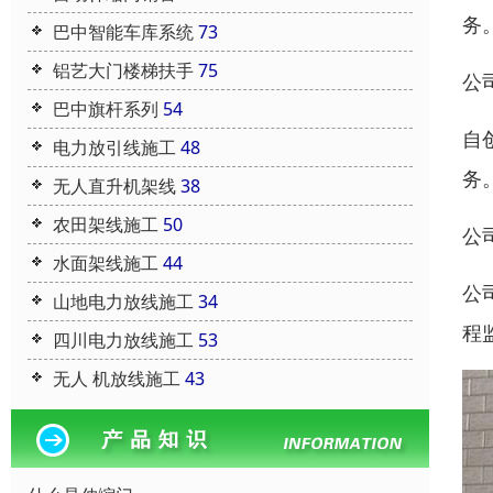
务
巴中智能车库系统
73
铝艺大门楼梯扶手
75
公
巴中旗杆系列
54
自
电力放引线施工
48
务
无人直升机架线
38
农田架线施工
50
公
水面架线施工
44
公
山地电力放线施工
34
程
四川电力放线施工
53
无人 机放线施工
43