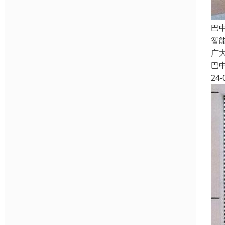
巴
智
广
巴
24-