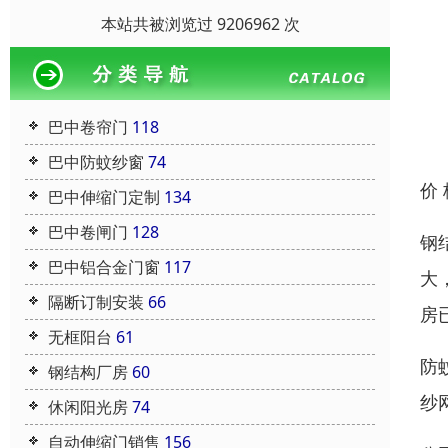
本站共被浏览过 9206962 次
巴中卷帘门
118
巴中防蚊纱窗
74
价
巴中伸缩门定制
134
巴中卷闸门
128
钢
巴中铝合金门窗
117
大
隔断订制安装
66
房
无框阳台
61
防
钢结构厂房
60
纱
休闲阳光房
74
自动伸缩门销售
156