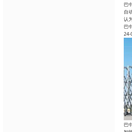
巴
自
认
巴
24-
巴