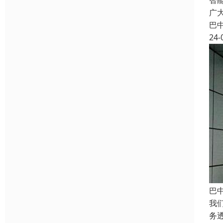
智
广
巴
24-
巴
我
务