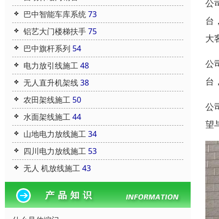
公
巴中智能车库系统
73
台
铝艺大门楼梯扶手
75
大
巴中旗杆系列
54
公
电力放引线施工
48
台
无人直升机架线
38
农田架线施工
50
公
水面架线施工
44
望
山地电力放线施工
34
四川电力放线施工
53
无人 机放线施工
43