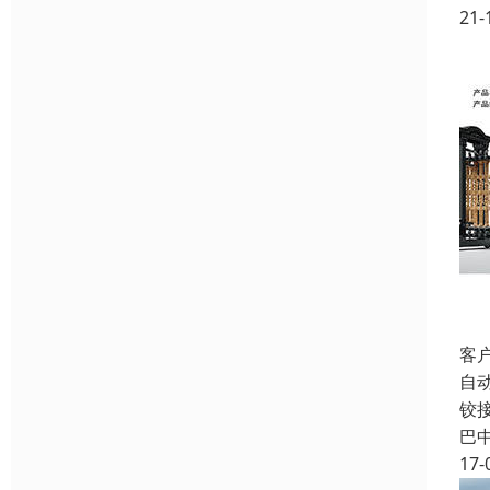
21-
客
自
铰
巴
17-