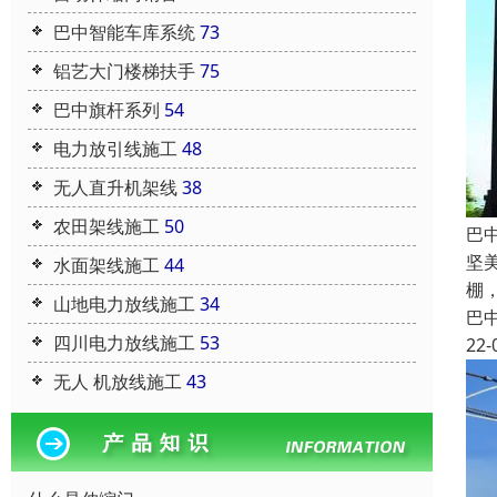
巴中智能车库系统
73
铝艺大门楼梯扶手
75
巴中旗杆系列
54
电力放引线施工
48
无人直升机架线
38
农田架线施工
50
巴
坚
水面架线施工
44
棚
山地电力放线施工
34
巴
四川电力放线施工
53
22-
无人 机放线施工
43