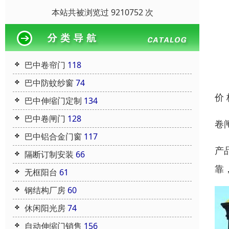
本站共被浏览过 9210752 次
巴中卷帘门
118
巴中防蚊纱窗
74
价
巴中伸缩门定制
134
巴中卷闸门
128
卷
巴中铝合金门窗
117
产
隔断订制安装
66
靠
无框阳台
61
钢结构厂房
60
休闲阳光房
74
自动伸缩门销售
156